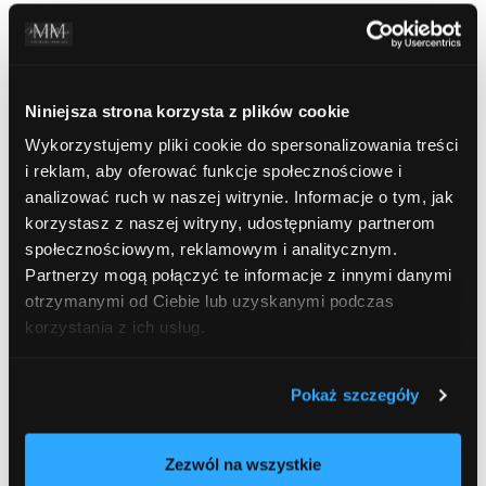
Niniejsza strona korzysta z plików cookie
Skorzystałam z usług kancelarii i jestem bardzo
zadowolona, kontakt i obsługa na wysokim poziomie.
Wykorzystujemy pliki cookie do spersonalizowania treści
Sprawa dotyczyła odzyskania należności – windykacja
i reklam, aby oferować funkcje społecznościowe i
Sprawa zakończona sukcesem, za co dziękuję. Szczerze
analizować ruch w naszej witrynie. Informacje o tym, jak
polecam usługi Mecenasa Mateusza.
korzystasz z naszej witryny, udostępniamy partnerom
społecznościowym, reklamowym i analitycznym.
Partnerzy mogą połączyć te informacje z innymi danymi
Julia Cieloń
otrzymanymi od Ciebie lub uzyskanymi podczas
korzystania z ich usług.
Pokaż szczegóły
Sprawa oczywiście wygrana, z pod patronatu Pan
Mateusza. Współpraca z Mecenasem była czysta
Zezwól na wszystkie
przyjemnością. Profesjonalizm sam w sobie. Polecam!