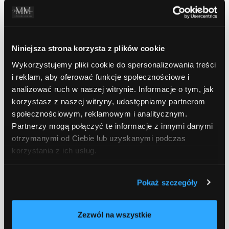
4. Odpowiedzialność
Niniejsza strona korzysta z plików cookie
Przedsiębiorstw i Kary
Wykorzystujemy pliki cookie do spersonalizowania treści
Finansowe
i reklam, aby oferować funkcje społecznościowe i
analizować ruch w naszej witrynie. Informacje o tym, jak
korzystasz z naszej witryny, udostępniamy partnerom
społecznościowym, reklamowym i analitycznym.
Prawo gospodarcze określa zakres
Partnerzy mogą połączyć te informacje z innymi danymi
odpowiedzialności przedsiębiorstw za
otrzymanymi od Ciebie lub uzyskanymi podczas
naruszenia przepisów, a także nakłada sankcje
korzystania z ich usług.
finansowe w przypadku nieprzestrzegania
norm. Zrozumienie tych przepisów jest
Pokaż szczegóły
kluczowe, aby uniknąć potencjalnych kar i
utrzymania dobrej reputacji biznesowej.
Zezwól na wszystkie