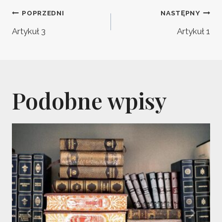
Nawigacja
POPRZEDNI
NASTĘPNY
wpisu
Artykuł 3
Artykuł 1
Podobne wpisy